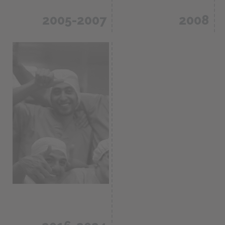
2005-2007
2008
Construcción e
inauguración de
Servicio de
planta en
maquilas y
Rionegro, Ant. CO
servicios
/ 60.000 m2
especializados.