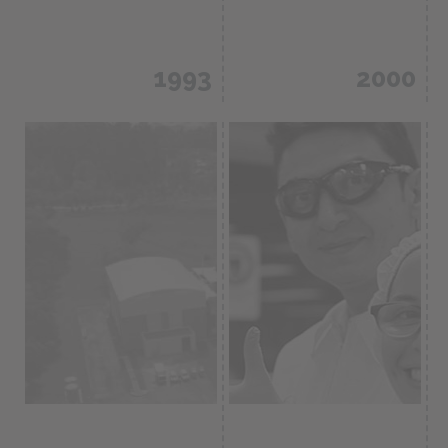
1993
2000
Primera
Empezamos a
certificación en
exportar
BPM,
productos al
remodelación de
mercado
plantas de
latinoamericano.
producción.