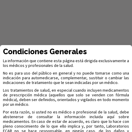
Condiciones Generales
La información que contiene esta página está dirigida exclusivamente a
Sistema de Calidad Integral
los médicos y profesionales de la salud.
Más de 88 años de
No es para uso del público en general y no puede tomarse como una
indicación para automedicarse, complementar, sustituir o cambiar las
indicaciones de tratamiento que le sean indicadas por un médico.
historia nos dejan una
Los tratamientos de salud, en especial cuando incluyen medicamentos
de prescripción médica (aquellos que solo se venden con fórmula
gran experiencia,
médica), deben ser definidos, orientados y vigilados en todo momento
por un médico.
certificaciones y
Por esta razón, si usted no es médico o profesional de la salud, debe
abstenerse de consultar la información incluida aquí sobre
reconocimientos
medicamentos. En caso de estar de acuerdo, es claro que lo hace con
pleno conocimiento de lo que ello implica y, por tanto, Laboratorios
ECAR no se hace responsable, en ningún caso, de los daños y