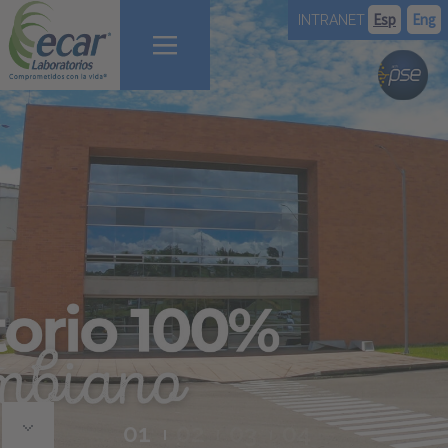
Esp
Eng
INTRANET
Portafolio en países
Quienes Somos
Nuestros productos
Servicios de análisis
Exportaciones & Maquilas
Responsabilidad
Contáctanos
Pago en Línea
1
2
3
4