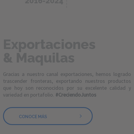
2016-2024
Renovamos
Exportaciones
certificaciones en
BPM y logramos
BPL.
& Maquilas
Gracias a nuestro canal exportaciones, hemos logrado
trascender fronteras, exportando nuestros productos
que hoy son reconocidos por su excelente calidad y
variedad en portafolio.
#CreciendoJuntos
CONOCE MÁS