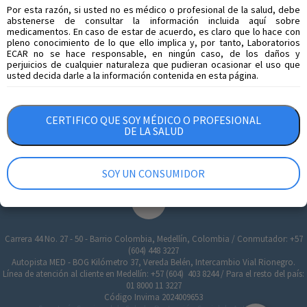
Por esta razón, si usted no es médico o profesional de la salud, debe
abstenerse de consultar la información incluida aquí sobre
No se encontraron productos del país
medicamentos. En caso de estar de acuerdo, es claro que lo hace con
Panamá
pleno conocimiento de lo que ello implica y, por tanto, Laboratorios
ECAR no se hace responsable, en ningún caso, de los daños y
perjuicios de cualquier naturaleza que pudieran ocasionar el uso que
Política de Tratamiento de Datos
usted decida darle a la información contenida en esta página.
Certificados Tributarios
Transparencia y Ética
CERTIFICO QUE SOY MÉDICO O PROFESIONAL
DE LA SALUD
© 2026 Copyright © Todos los Derechos Reservados
Agencia de marketing digital /
SOY UN CONSUMIDOR
Carrera 44 No. 27 - 50 - Barrio Colombia, Medellín, Colombia / Conmutador: +57
(604) 448 3227
Autopista MED - BOG Kilómetro 37, Vereda Belén, Intercambio Vial Rionegro.
Línea de atención al cliente en Medellín: +57 (604) 403 8244 / Para el resto del país:
01 8000 11 3227
Código Invima 2024009653