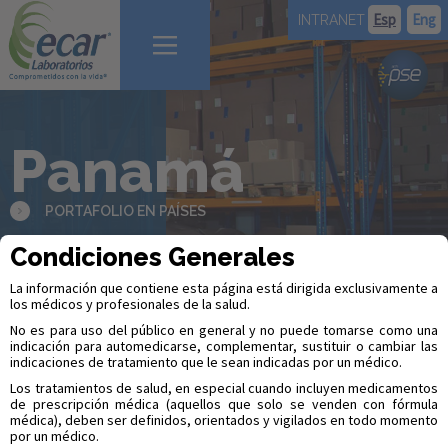
Esp
Eng
INTRANET
Portafolio en países
Panamá
Quienes Somos
Nuestros productos
PORTAFOLIO EN PAÍSES
Servicios de análisis
Condiciones Generales
Exportaciones & Maquilas
La información que contiene esta página está dirigida exclusivamente a
Responsabilidad
los médicos y profesionales de la salud.
No es para uso del público en general y no puede tomarse como una
Contáctanos
indicación para automedicarse, complementar, sustituir o cambiar las
indicaciones de tratamiento que le sean indicadas por un médico.
Pago en Línea
Los tratamientos de salud, en especial cuando incluyen medicamentos
de prescripción médica (aquellos que solo se venden con fórmula
médica), deben ser definidos, orientados y vigilados en todo momento
por un médico.